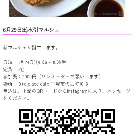
6月29日㈯水引マルシェ
新マルシェが誕生します。
日時：6月29日㈯13時～15時半
定員：3名
参加費：2000円（ワンオーダーお願いします）
場所：３rd place cafe 平塚市代宮町10-3
申込は、下記のQRコードからInstagramに入り、メッセージ
をください。